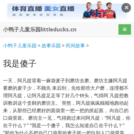
✕
小鸭子儿童乐园littleducks.cn
导航
小鸭子儿童乐园
>
故事乐园
>
民间故事
>
我是傻子
一天，阿凡提背着一麻袋麦子到磨坊去磨。磨坊主嫌阿凡提
要磨的麦子少，不顾先 来后到，先给那些大户磨，连理都不
理阿凡提，让阿凡提足足等了好几个钟头，气得阿 凡提想教
训教训这个贪财的磨坊主。 突然，阿凡提疯疯颠颠地跑动起
来，从那些已经磨好的面袋里一把一把的抓起面， 向自己的
口袋里装。 磨坊主一见，气得跑过来问阿凡提：“阿凡提，你
在干什么？” “我是一个傻子，我怎么知道自己在干什么？”
“那你为什么不把自己口袋里的麦子抓一把往别人口袋里装