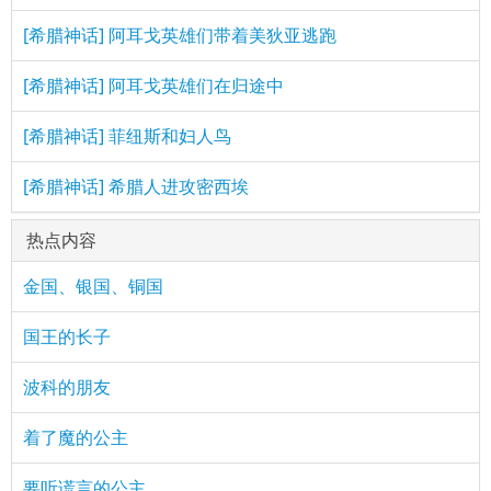
[希腊神话] 阿耳戈英雄们带着美狄亚逃跑
[希腊神话] 阿耳戈英雄们在归途中
[希腊神话] 菲纽斯和妇人鸟
[希腊神话] 希腊人进攻密西埃
热点内容
金国、银国、铜国
国王的长子
波科的朋友
着了魔的公主
要听谎言的公主