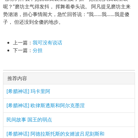
呢？”磨坊主气得发抖， 挥舞着拳头说。 阿凡提见磨坊主来
势汹汹，担心事情闹大，急忙回答说：“我……我……我是傻
子， 但还没到全傻的地步。
上一篇：
我可没有说话
下一篇：
分担
推荐内容
[希腊神话] 玛卡里阿
[希腊神话] 欧律斯透斯和阿尔克墨涅
民间故事 国王的弱点
[希腊神话] 阿德拉斯托斯的女婿波吕尼刻斯和