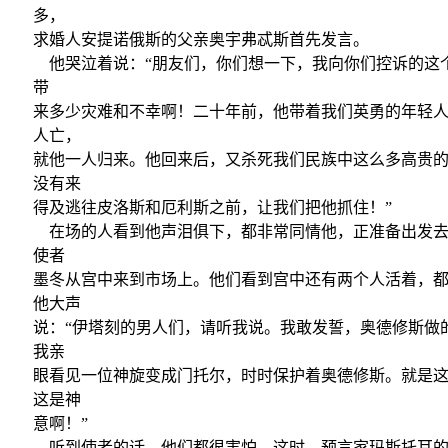
多，
求婚人安提诺俄斯的父亲奥宇弗忒斯首先发言。
他哭泣着说：“朋友们，你们想一下，我向你们控诉的这
带
来多少灾难和不幸啊！二十年前，他带着我们英勇的年轻
人亡，
就他一人归来。他回来后，又杀死我们民族中这么多高贵
没有来
得及逃往皮洛斯和厄利斯之前，让我们把他抓住！”
在场的人看到他声泪俱下，都非常同情他，正准备出发去
使者
墨冬从宫中来到市场上。他们看到宫中还有两个人活着，
他大声
说：“伊塔刻的男人们，请听我说。我敢发誓，奥德修斯做
我亲
眼看见一位神旋变成门托尔，时时保护着奥德修斯。就是
这是神
意啊！”
听到使者的话，他们都很害怕。这时，预言家玛斯托耳的