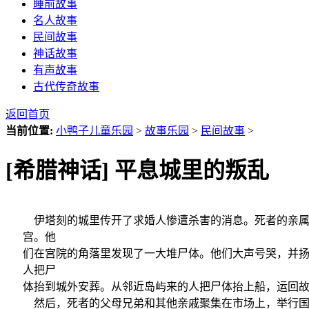
睡前故事
名人故事
民间故事
神话故事
有声故事
古代传奇故事
返回首页
当前位置:
小鸭子儿童乐园
>
故事乐园
>
民间故事
>
[希腊神话] 平息城里的叛乱
伊塔刻的城里传开了求婚人惨遭杀害的消息。死者的亲属
宫。他
们在宫院的角落里发现了一大堆尸体。他们大声号哭，并
人把尸
体抬到城外安葬。从邻近岛屿来的人把尸体抬上船，运回
然后，死者的父母兄弟和其他亲戚聚集在市场上，举行国