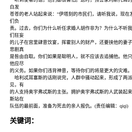
白发
苍苍的老人站起来说：“伊塔刻的市民们，请听我说，现在
们负
责。过去，你们为什么听任求婚人胡作非为？为什么不听
们狂妄
的儿子在宫里肆意饮宴，挥霍别人的财产，还要挟他的妻
悲剧真
是咎由自取。你们如果是聪明人，就不应该去追捕他。他
他应尽
的义务。如果你们违背神意，等待你们的将是更大的灾难。
哈利忒耳塞斯的话刚说完，人群中骚动起来，形成了两派
见，有
的人支持奥宇弗忒斯的主张。拥护奥宇弗忒斯的人武装起
斯站在
队伍的最前面，准备为死去的亲人报仇。(责任编辑：qiqi)
关键词：