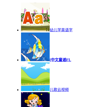
幼儿学英语字
[中文童谣FL
儿歌云视频