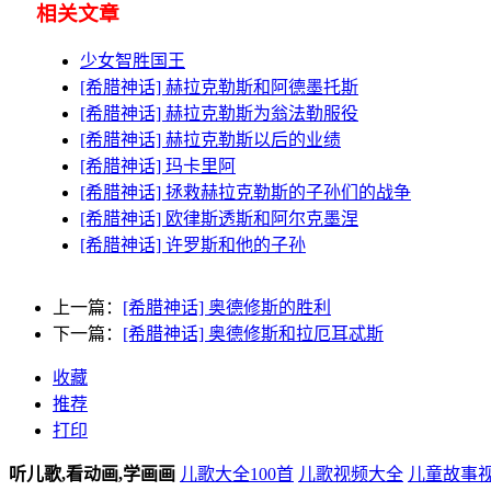
相关文章
少女智胜国王
[希腊神话] 赫拉克勒斯和阿德墨托斯
[希腊神话] 赫拉克勒斯为翁法勒服役
[希腊神话] 赫拉克勒斯以后的业绩
[希腊神话] 玛卡里阿
[希腊神话] 拯救赫拉克勒斯的子孙们的战争
[希腊神话] 欧律斯透斯和阿尔克墨涅
[希腊神话] 许罗斯和他的子孙
上一篇：
[希腊神话] 奥德修斯的胜利
下一篇：
[希腊神话] 奥德修斯和拉厄耳忒斯
收藏
推荐
打印
听儿歌,看动画,学画画
儿歌大全100首
儿歌视频大全
儿童故事