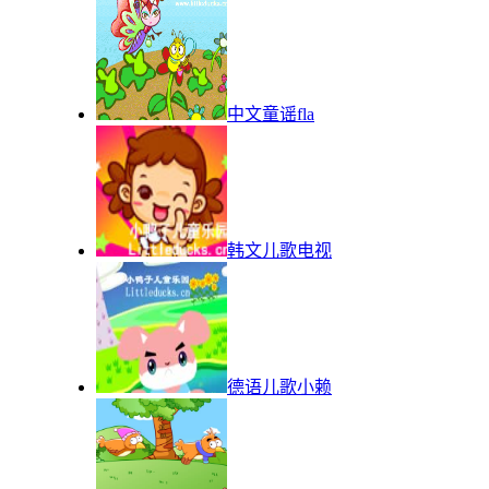
中文童谣fla
韩文儿歌电视
德语儿歌小赖