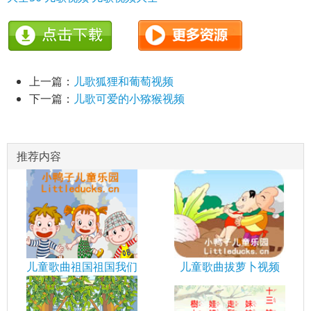
上一篇：
儿歌狐狸和葡萄视频
下一篇：
儿歌可爱的小猕猴视频
推荐内容
儿童歌曲祖国祖国我们
儿童歌曲拔萝卜视频