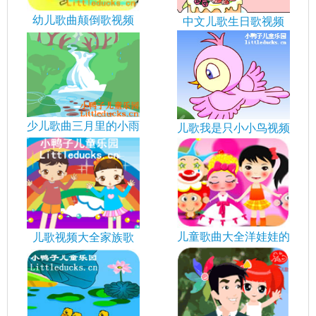
幼儿歌曲颠倒歌视频
中文儿歌生日歌视频
少儿歌曲三月里的小雨
儿歌我是只小小鸟视频
儿童歌曲大全洋娃娃的
儿歌视频大全家族歌