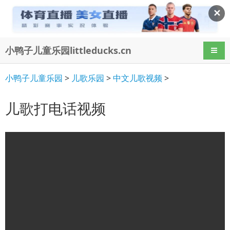
✕
小鸭子儿童乐园littleducks.cn
导航
小鸭子儿童乐园
>
儿歌乐园
>
中文儿歌视频
>
儿歌打电话视频