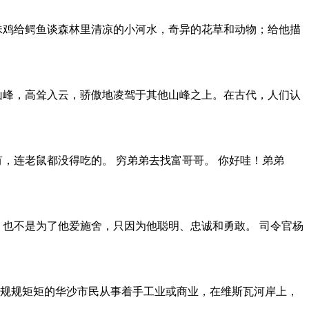
珠鸡给鳄鱼谈森林里清凉的小河水，奇异的花草和动物；给他描
山峰，高耸入云，骄傲地凌驾于其他山峰之上。在古代，人们认
，连老鼠都没得吃的。 穷弟弟去找富哥哥。 你好哇！弟弟
，也不是为了他爱施舍，只因为他聪明、忠诚和勇敢。 司令官杨
规规矩矩的华沙市民从事着手工业或商业，在维斯瓦河岸上，