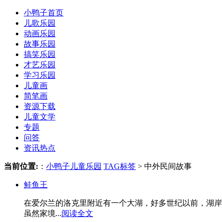
小鸭子首页
儿歌乐园
动画乐园
故事乐园
搞笑乐园
才艺乐园
学习乐园
儿童画
简笔画
资源下载
儿童文学
专题
问答
资讯热点
当前位置:
：
小鸭子儿童乐园
TAG标签
> 中外民间故事
鲑鱼王
在爱尔兰的洛克里附近有一个大湖，好多世纪以前，湖岸
虽然家境...
阅读全文