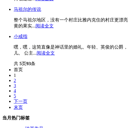
马祖尔的传说
整个马祖尔地区，没有一个村庄比雅内克住的村庄更漂亮
黄的果实...
阅读全文
小戒指
嘿，嘿，这简直像是神话里的婚礼。年轻、英俊的公爵，
儿。 公主...
阅读全文
共
5
页
93
条
首页
1
2
3
4
5
下一页
末页
当月热门标签