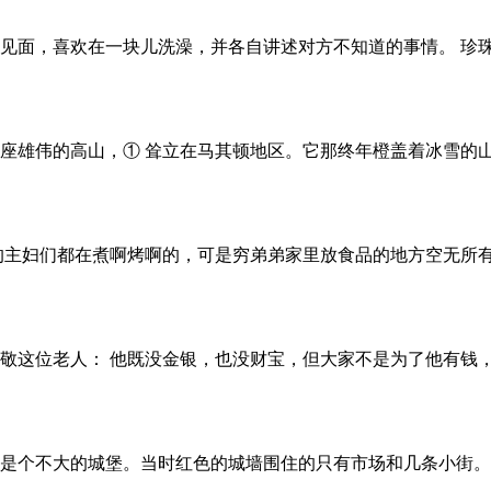
见面，喜欢在一块儿洗澡，并各自讲述对方不知道的事情。 珍
座雄伟的高山，① 耸立在马其顿地区。它那终年橙盖着冰雪的
的主妇们都在煮啊烤啊的，可是穷弟弟家里放食品的地方空无所有
敬这位老人： 他既没金银，也没财宝，但大家不是为了他有钱
是个不大的城堡。当时红色的城墙围住的只有市场和几条小街。