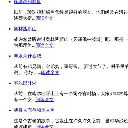
珍珠鸡和鳄鱼
以前，珍珠鸡和鳄鱼曾经是很好的朋友。他们经常在河边
述高大挺...
阅读全文
奥林匹斯山
或许您曾听说过奥林匹斯山（又译俄林波斯）吧！那是一
为那座终...
阅读全文
海水为什么咸
从前有弟兄俩。弟弟穷，哥哥富。 要过大节了。村子里
说。 你好。...
阅读全文
喀尔巴阡湖
从前，在喀尔巴阡山上有一个司令官叫杨，大家都非常尊
有一个女...
阅读全文
狮身人面兽和美人鱼
这是个古老的故事，它发生在许久许久之前，当时华沙还
倚坡建造...
阅读全文