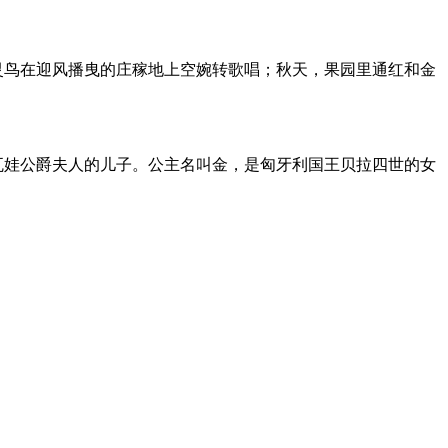
灵鸟在迎风播曳的庄稼地上空婉转歌唱；秋天，果园里通红和金
瓦娃公爵夫人的儿子。公主名叫金，是匈牙利国王贝拉四世的女