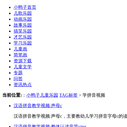
小鸭子首页
儿歌乐园
动画乐园
故事乐园
搞笑乐园
才艺乐园
学习乐园
儿童画
简笔画
资源下载
儿童文学
专题
问答
资讯热点
当前位置:
：
小鸭子儿童乐园
TAG标签
> 学拼音视频
汉语拼音教学视频:声母c
汉语拼音教学视频:声母c，主要教幼儿学习拼音字母c的
汉语拼音教学视频:整体认读音节ying