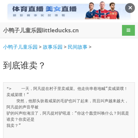
✕
小鸭子儿童乐园littleducks.cn
导航
小鸭子儿童乐园
>
故事乐园
>
民间故事
>
到底谁卖？
">    一天，阿凡提在村子里卖咸菜。他走街串巷地喊“卖咸菜噗！
卖咸菜噗！”

    突然，他那头驮着咸菜的毛驴也叫了起来，而且叫声越来越大，
阿凡提的声音早被

驴的叫声给淹没了，阿凡提对驴吼道：“你这个蠢货叫唤什么？到底是
谁卖？你卖还是

我卖？”
