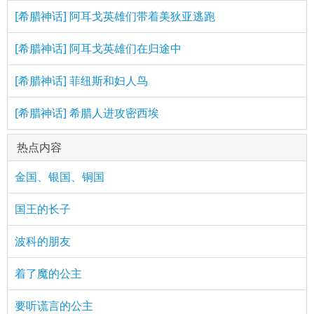
[希腊神话] 阿耳戈英雄们带着美狄亚逃跑
[希腊神话] 阿耳戈英雄们在归途中
[希腊神话] 菲纽斯和妇人鸟
[希腊神话] 希腊人进攻密西埃
热点内容
金国、银国、铜国
国王的长子
波科的朋友
着了魔的公主
要听谎言的公主