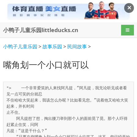
✕
小鸭子儿童乐园littleducks.cn
导航
小鸭子儿童乐园
>
故事乐园
>
民间故事
>
嘴角划一个小口就可以
">    一个非常爱笑的人来找阿凡提，“阿凡提，我无论听见或者看
见一点可笑的分就忍

不住哈哈大笑起来，我该怎么办呢？比如看见您。”说着他又哈哈大笑
起来，并长时间

止不住。

    阿凡提想了想，掏出腰刀举到那个人的面前晃了晃。那个人吓得
赶紧止住笑，问阿

凡提：“这是干什么？”

    “只要在您嘴角上划一个小口就可以止往笑了，这不，您已经开始