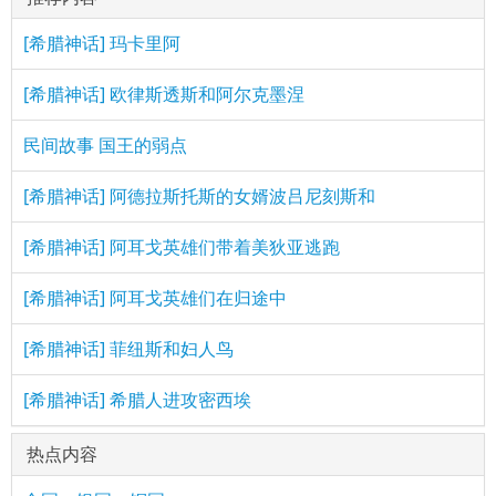
[希腊神话] 玛卡里阿
[希腊神话] 欧律斯透斯和阿尔克墨涅
民间故事 国王的弱点
[希腊神话] 阿德拉斯托斯的女婿波吕尼刻斯和
[希腊神话] 阿耳戈英雄们带着美狄亚逃跑
[希腊神话] 阿耳戈英雄们在归途中
[希腊神话] 菲纽斯和妇人鸟
[希腊神话] 希腊人进攻密西埃
热点内容