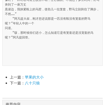
奔到了一座万丈

悬崖边，我挟紧鞍上的马蹬，使劲儿一拉笼套，野马立刻刹住了脚步，
不然……”

    “阿凡提大叔，刚才您还说那是一匹没有鞍没有笼套的野马
呢？”年轻人中的一个

问道。

    “咳，那时候你们还小，怎么知道它是有笼套还是没宠套的马
呢？”阿凡提回答。

上一篇：
苹果的大小
下一篇：
八十只狼
推荐内容