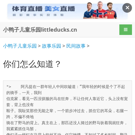
✕
小鸭子儿童乐园littleducks.cn
导航
小鸭子儿童乐园
>
故事乐园
>
民间故事
>
你们怎么知道？
">    阿凡提在一群年轻人中间吹嘘道：“我年轻的时候是个了不起
的骑手，一天，我到

伯克家，看见一匹没驯服的马在狂奔，不让任何人靠近它，头上没有宠
套，背上也没有

鞍子。我耻笑那些无能之辈，一个箭步冲过去，抓住它的耳朵，右腿一
跨，不偏不倚地

骑在了野马的背上。真主在上，那匹还没人骑过的野马驮着我就狂奔，
我紧紧抓住马鬃，

像钉子一样钉在马背上纹丝不动，任它驰骋。不知过了多长时间，野马