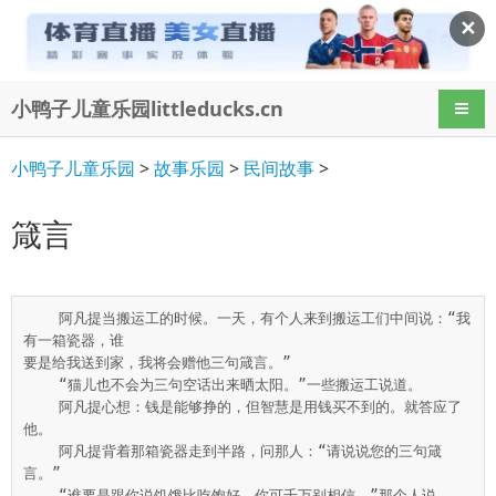
✕
小鸭子儿童乐园littleducks.cn
导航
小鸭子儿童乐园
>
故事乐园
>
民间故事
>
箴言
    阿凡提当搬运工的时候。一天，有个人来到搬运工们中间说：“我
有一箱瓷器，谁

要是给我送到家，我将会赠他三句箴言。”

    “猫儿也不会为三句空话出来晒太阳。”一些搬运工说道。

    阿凡提心想：钱是能够挣的，但智慧是用钱买不到的。就答应了
他。

    阿凡提背着那箱瓷器走到半路，问那人：“请说说您的三句箴
言。”

    “谁要是跟你说饥饿比吃饱好，你可千万别相信。”那个人说。
