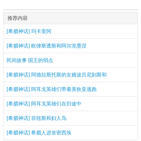
推荐内容
[希腊神话] 玛卡里阿
[希腊神话] 欧律斯透斯和阿尔克墨涅
民间故事 国王的弱点
[希腊神话] 阿德拉斯托斯的女婿波吕尼刻斯和
[希腊神话] 阿耳戈英雄们带着美狄亚逃跑
[希腊神话] 阿耳戈英雄们在归途中
[希腊神话] 菲纽斯和妇人鸟
[希腊神话] 希腊人进攻密西埃