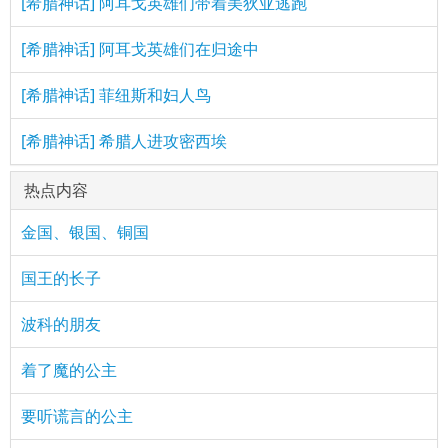
[希腊神话] 阿耳戈英雄们带着美狄亚逃跑
[希腊神话] 阿耳戈英雄们在归途中
[希腊神话] 菲纽斯和妇人鸟
[希腊神话] 希腊人进攻密西埃
热点内容
金国、银国、铜国
国王的长子
波科的朋友
着了魔的公主
要听谎言的公主