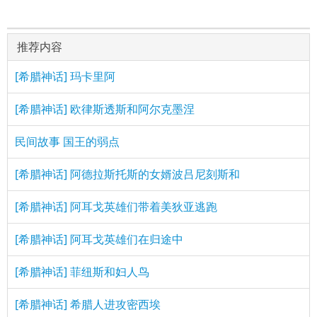
推荐内容
[希腊神话] 玛卡里阿
[希腊神话] 欧律斯透斯和阿尔克墨涅
民间故事 国王的弱点
[希腊神话] 阿德拉斯托斯的女婿波吕尼刻斯和
[希腊神话] 阿耳戈英雄们带着美狄亚逃跑
[希腊神话] 阿耳戈英雄们在归途中
[希腊神话] 菲纽斯和妇人鸟
[希腊神话] 希腊人进攻密西埃