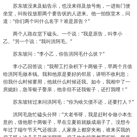
苏东坡没来及贴告示，也没来得及放号炮，一进衙门便
坐堂，叫衙役放那两个要告状的人进来。他一拍惊堂木，问
道：“你们两个叫什么名字？谁是原告？”
两个人跪在堂下磕头。一个说：“我是原告，叫李小
乙。”另一个说：“我叫洪阿毛。”
苏东坡问：“李小乙，你告洪阿毛什么状？”
李小乙回答说：“我帮工打杂积下十两银子，早两个月借
给洪阿毛做本钱。我和他原是要好的邻居，讲明不收利息；
但我什么时候要用，他就什么时候还我。如今，我相中了一
房媳妇，急等银子娶亲，他非但不还我银子，还打我哩！”
苏东坡转过来问洪阿毛：“你为啥欠债不还，还要打人？”
洪阿毛急忙磕头分辩：“大老爷呀，我是赶时令做小本生
意的，借他那十两银子，早在立夏前就贩成扇子了。没想今
年过了端午节天气还很凉，人家身上都穿夹袍，谁来买我的