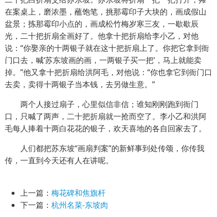
在案桌上，磨浓墨，蘸饱笔，挑那霉印子大块的，画成假山
盆景；拣那霉印小点的，画成松竹梅岁寒三友，一歇歇辰
光，二十把折扇全画好了。他拿十把折扇给李小乙，对他
说：“你娶亲的十两银子就在这十把折扇上了。你把它拿到衙
门口去，喊‘苏东坡画的画，一两银子买一把’，马上就能卖
掉。”他又拿十把折扇给洪阿毛，对他说：“你也拿它到衙门口
去卖，卖得十两银子当本钱，去另做生意。”
两个人接过扇子，心里似信非信；谁知刚刚跑到衙门
口，只喊了两声，二十把折扇就一抢而空了。李小乙和洪阿
毛每人捧着十两白花花的银子，欢天喜地的各自回家去了。
人们都把苏东坡“画扇判案”的新鲜事到处传颂，你传我
传，一直到今天还有人在讲呢。
上一篇：
梅花碑和焦旗杆
下一篇：
杭州名菜-东坡肉