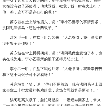
扇子呀！这几天又接连阴雨，扇子放在箱里都霉坏啦。我是
实在没有银子还债呀，他就骂我、揪我，我一时在火上打了
他一拳，这可不是存心打的呢！”
苏东坡在堂上皱皱眉头，说：“李小乙娶亲的事情要紧，
洪阿毛应该马上还他十两银子。”
洪阿毛一听，在堂下叫起苦来：“大老爷呀，我可是实在
没有银子还债呀！”
苏东坡在堂上捋捋胡须，说：“洪阿毛做生意蚀了本，也
实在很为难。李小乙娶亲的银子还得另想办法。”
李小乙一听，在堂下喊起屈来：“大老爷呀，我辛辛苦苦
积下这十两银子可不容易呀！”
苏东坡笑了笑，说：“你们不用着急，现有洪阿毛马上回
家去拿二十把发霉的折扇给我，这场官司就算是两清了。”
洪阿毛高兴极了，急忙爬起身，一溜烟奔回家去，拿来
二十把白折扇交给苏东坡。苏东坡将折扇一把一把打开，摊