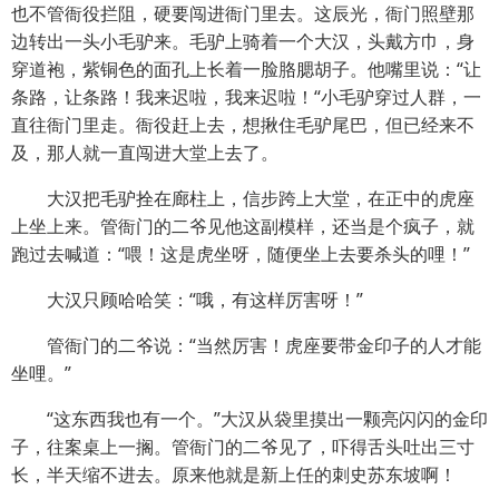
也不管衙役拦阻，硬要闯进衙门里去。这辰光，衙门照壁那
边转出一头小毛驴来。毛驴上骑着一个大汉，头戴方巾，身
穿道袍，紫铜色的面孔上长着一脸胳腮胡子。他嘴里说：“让
条路，让条路！我来迟啦，我来迟啦！“小毛驴穿过人群，一
直往衙门里走。衙役赶上去，想揪住毛驴尾巴，但已经来不
及，那人就一直闯进大堂上去了。
大汉把毛驴拴在廊柱上，信步跨上大堂，在正中的虎座
上坐上来。管衙门的二爷见他这副模样，还当是个疯子，就
跑过去喊道：“喂！这是虎坐呀，随便坐上去要杀头的哩！”
大汉只顾哈哈笑：“哦，有这样厉害呀！”
管衙门的二爷说：“当然厉害！虎座要带金印子的人才能
坐哩。”
“这东西我也有一个。”大汉从袋里摸出一颗亮闪闪的金印
子，往案桌上一搁。管衙门的二爷见了，吓得舌头吐出三寸
长，半天缩不进去。原来他就是新上任的刺史苏东坡啊！