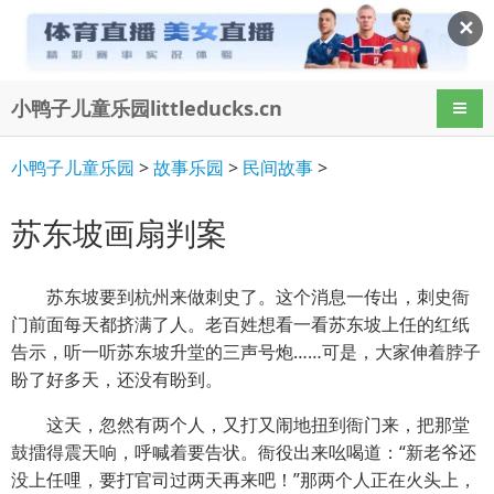
✕
小鸭子儿童乐园littleducks.cn
导航
小鸭子儿童乐园
>
故事乐园
>
民间故事
>
苏东坡画扇判案
苏东坡要到杭州来做刺史了。这个消息一传出，刺史衙
门前面每天都挤满了人。老百姓想看一看苏东坡上任的红纸
告示，听一听苏东坡升堂的三声号炮……可是，大家伸着脖子
盼了好多天，还没有盼到。
这天，忽然有两个人，又打又闹地扭到衙门来，把那堂
鼓擂得震天响，呼喊着要告状。衙役出来吆喝道：“新老爷还
没上任哩，要打官司过两天再来吧！”那两个人正在火头上，