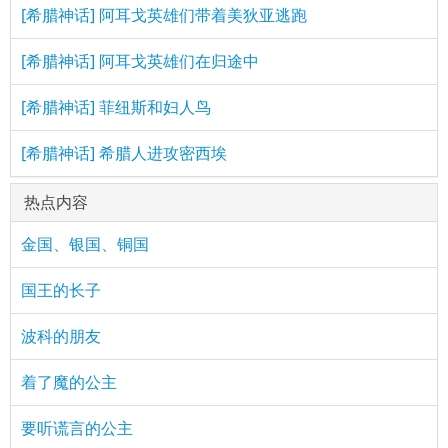
[希腊神话] 阿耳戈英雄们带着美狄亚逃跑
[希腊神话] 阿耳戈英雄们在归途中
[希腊神话] 菲纽斯和妇人鸟
[希腊神话] 希腊人进攻密西埃
热点内容
金国、银国、铜国
国王的长子
波科的朋友
着了魔的公主
要听谎言的公主