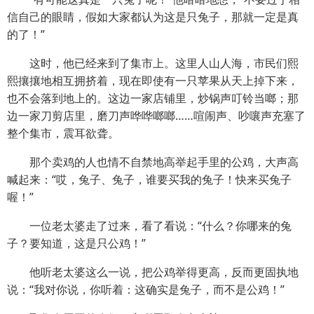
信自己的眼睛，假如大家都认为这是只兔子，那就一定是真
的了！”
这时，他已经来到了集市上。这里人山人海，市民们熙
熙攘攘地相互拥挤着，现在即使有一只苹果从天上掉下来，
也不会落到地上的。这边一家店铺里，炒锅声叮铃当啷；那
边一家刀剪店里，磨刀声哗哗啷啷……喧闹声、吵嚷声充塞了
整个集市，震耳欲聋。
那个卖鸡的人也情不自禁地高举起手里的公鸡，大声高
喊起来：“哎，兔子、兔子，谁要买我的兔子！快来买兔子
喔！”
一位老太婆走了过来，看了看说：“什么？你哪来的兔
子？要知道，这是只公鸡！”
他听老太婆这么一说，把公鸡举得更高，反而更固执地
说：“我对你说，你听着：这确实是兔子，而不是公鸡！”