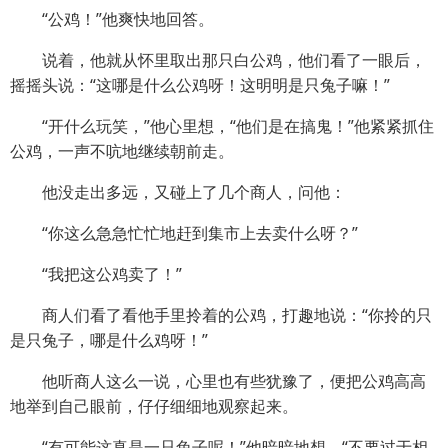
“公鸡！”他爽快地回答。
说着，他就从怀里取出那只白公鸡，他们看了一眼后，
摇摇头说：“这哪是什么公鸡呀！这明明是只兔子嘛！”
“开什么玩笑，”他心里想，“他们是在搞鬼！”他紧紧抓住
公鸡，一声不吭地继续朝前走。
他没走出多远，又碰上了几个商人，问他：
“你这么急急忙忙地赶到集市上去卖什么呀？”
“我把这公鸡卖了！”
商人们看了看他手里拎着的公鸡，打趣地说：“你拎的只
是只兔子，哪是什么鸡呀！”
他听商人这么一说，心里也有些犹豫了，便把公鸡高高
地举到自己眼前，仔仔细细地观察起来。
“有可能这真是一只兔子呢！”他暗暗地想，“不要过于相