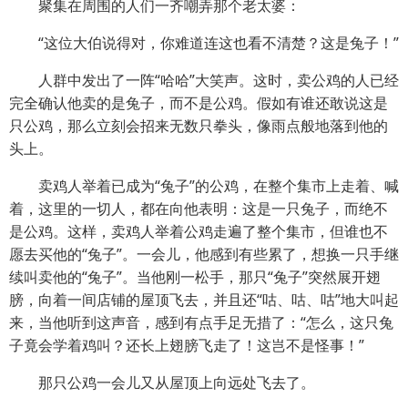
聚集在周围的人们一齐嘲弄那个老太婆：
“这位大伯说得对，你难道连这也看不清楚？这是兔子！”
人群中发出了一阵“哈哈”大笑声。这时，卖公鸡的人已经
完全确认他卖的是兔子，而不是公鸡。假如有谁还敢说这是
只公鸡，那么立刻会招来无数只拳头，像雨点般地落到他的
头上。
卖鸡人举着已成为“兔子”的公鸡，在整个集市上走着、喊
着，这里的一切人，都在向他表明：这是一只兔子，而绝不
是公鸡。这样，卖鸡人举着公鸡走遍了整个集市，但谁也不
愿去买他的“兔子”。一会儿，他感到有些累了，想换一只手继
续叫卖他的“兔子”。当他刚一松手，那只“兔子”突然展开翅
膀，向着一间店铺的屋顶飞去，并且还“咕、咕、咕”地大叫起
来，当他听到这声音，感到有点手足无措了：“怎么，这只兔
子竟会学着鸡叫？还长上翅膀飞走了！这岂不是怪事！”
那只公鸡一会儿又从屋顶上向远处飞去了。