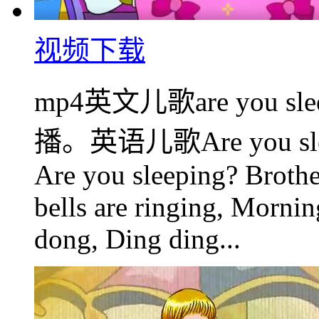
视频下载
mp4英文儿歌are you 
播。英语儿歌Are you slee
Are you sleeping? Broth
bells are ringing, Mornin
dong, Ding ding...