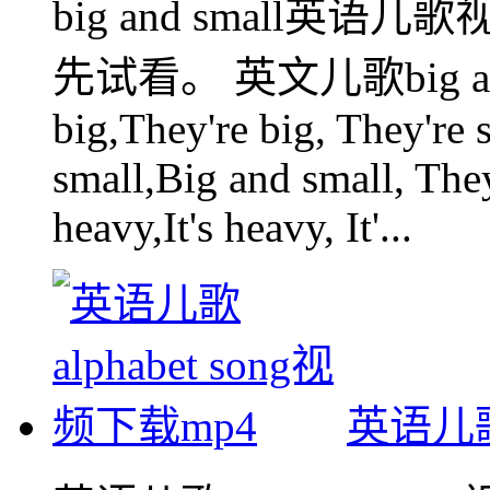
big and small英
先试看。 英文儿歌big and
big,They're big, They're 
small,Big and small, They
heavy,It's heavy, It'...
英语儿歌a