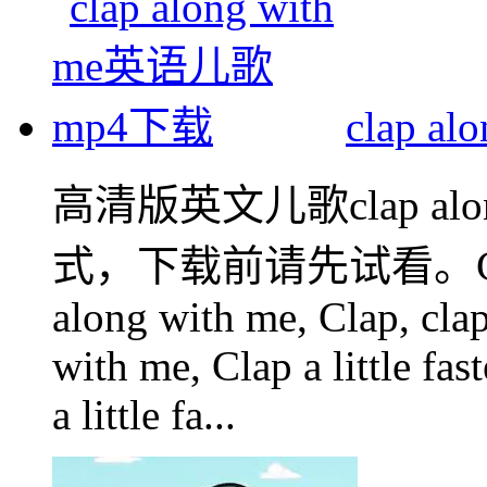
clap 
高清版英文儿歌clap alo
式，下载前请先试看。Clap, cl
along with me, Clap, cla
with me, Clap a little fa
a little fa...