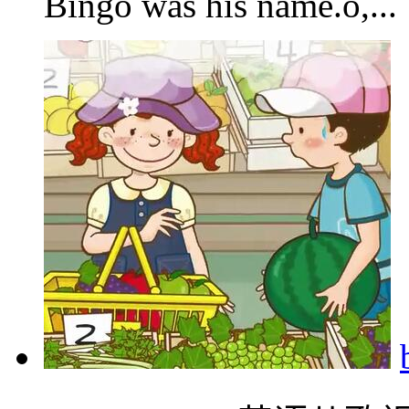
Bingo was his name.o,...