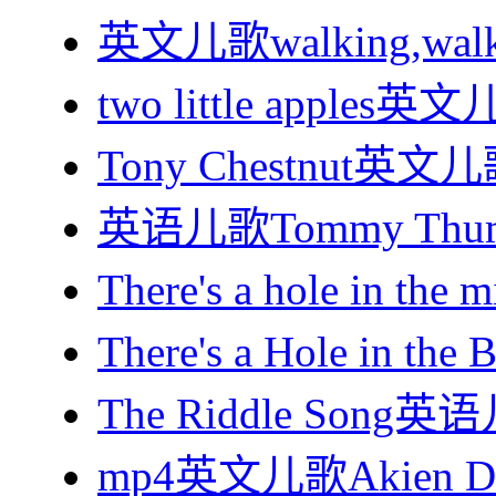
英文儿歌walking,wa
two little appl
Tony Chestnut
英语儿歌Tommy Th
There's a hole in the
There's a Hole in 
The Riddle Son
mp4英文儿歌Akien 