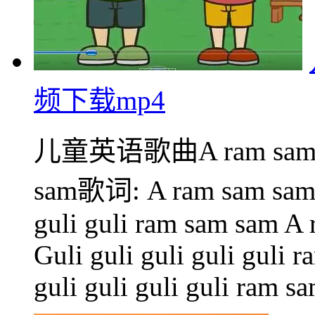
频下载mp4
儿童英语歌曲A ram sam
sam歌词: A ram sam sam, 
guli guli ram sam sam A
Guli guli guli guli guli r
guli guli guli guli ram sa