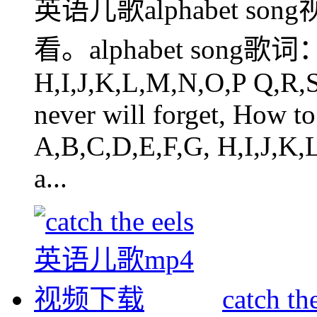
英语儿歌alphabet s
看。alphabet song歌词： 
H,I,J,K,L,M,N,O,P Q,R,
never will forget, How t
A,B,C,D,E,F,G, H,I,J,K
a...
catch