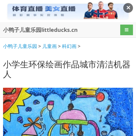
✕
小鸭子儿童乐园littleducks.cn
导航
小鸭子儿童乐园
>
儿童画
>
科幻画
>
小学生环保绘画作品城市清洁机器
人