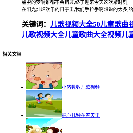
甜蜜的梦啊谁都不会错过,终于迎来今天这欢聚时刻,
在阳光灿烂欢乐的日子里,我们手拉手啊想说的太多,
关键词：
儿歌视频大全50
儿童歌曲
儿歌视频大全
儿童歌曲大全视频
儿
相关文档
小猪数数儿歌视频
把心儿种在春天里