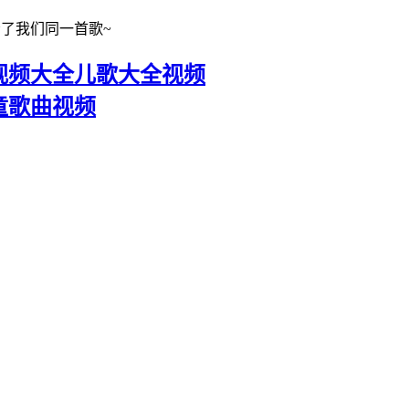
给了我们同一首歌~
视频大全
儿歌大全视频
童歌曲视频