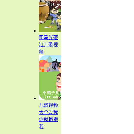
司马光砸
缸儿歌视
频
儿歌视频
大全爱我
你就抱抱
我