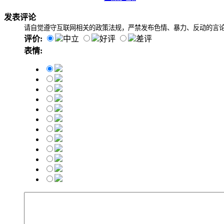
发表评论
请自觉遵守互联网相关的政策法规，严禁发布色情、暴力、反动的言
评价:
中立
好评
差评
表情: