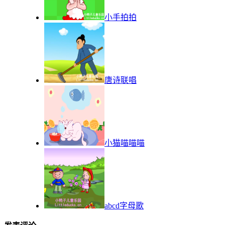
小手拍拍
唐诗联唱
小猫喵喵喵
abcd字母歌