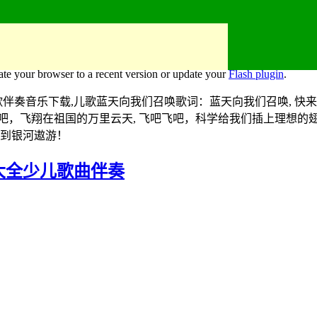
ate your browser to a recent version or update your
Flash plugin
.
伴奏音乐下载,儿歌蓝天向我们召唤歌词：蓝天向我们召唤, 快来
吧，飞翔在祖国的万里云天, 飞吧飞吧，科学给我们插上理想的翅膀
船到银河遨游！
大全
少儿歌曲伴奏