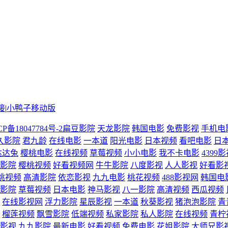
接
|
小鸭子移动版
CP备18047784号-2
扁豆影院
天龙影院
韩国电影
免费影视
手机电
久影院
君九龄
在线电影
一本道
阳光电影
日本视频
看吧电影
日
达达兔
樱桃电影
在线视频
草莓视频
小小电影
我不卡电影
4399
影院
樱桃视频
好看视频网
牛牛影院
八度影视
人人影视
好看影
桃视频
高清影院
依恋影视
九九电影
桃花视频
488影视网
韩国电
影院
草莓视频
日本电影
神马影视
八一影院
高清视频
西瓜视频
在线影视网
浮力影院
星辰影视
一本道
秋葵影视
猪泡泡影院
青
榴莲视频
飘雪影院
低端视频
私家影院
私人影院
在线视频
青柠
影视
九九影院
最新电影
好看视频
免费电影
花姐影院
大师兄影