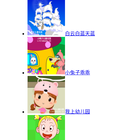
白云白蓝天蓝
小兔子乖乖
我上幼儿园