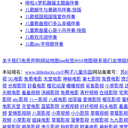
哆啦A梦机器猫主题曲伴奏
儿歌蜗牛与黄鹂鸟伴奏-快版
儿歌祖国祖国我爱你伴奏
儿童歌曲我们多么幸福伴奏
儿童歌曲童心是小鸟伴奏-快版
儿歌欢乐颂伴奏
儿歌abc字母歌伴奏
关于我们
|
免责声明
|
网站地图
|
tag标签
|
RSS地图
|
联系我们
|
友情链
本站域名：
www.littleducks.cn
小鸭子儿童乐园
|网站备案号：
苏I
视
5G电影
免费电影
天堂电影
神秘电影
第七影院
免费电影
悠
视
光棍影院
好看电影
樱花动漫
暖暖视频
鲨鱼影视
小草影视
光棍电影
羞羞视频
汤姆影院
免费电影
青柠视频
在线影院
宅男
影院
abc影视
八一影视
八戒电影
加菲猫
爱情影院
樱花影视
蜜
电影天堂
天堂电影
蓝狐影院
光棍视频
纤纤视频
码头电影
羞羞
频
爱情影视网
八哥影视
小草视频
小小影院
草莓视频
草莓影视
视频
小草影视
姐妹电影
草莓影视
菠萝影视
光棍影视
九九影视
被窝影院
喝茶影视
逸凡影视
蚂蚁影视
欧美电影
最新影视
潦草