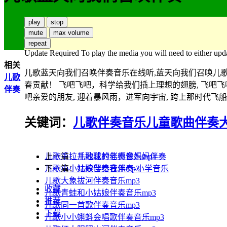
play
stop
mute
max volume
repeat
Update Required
To play the media you will need to either upd
相关
儿歌蓝天向我们召唤伴奏音乐在线听,蓝天向我们召唤儿歌
儿歌
春贡献！ 飞吧飞吧，科学给我们插上理想的翅膀, 飞吧飞
伴奏
吧亲爱的朋友, 迎着暴风雨，进军向宇宙, 跨上那时代飞
关键词：
儿歌伴奏音乐
儿童歌曲伴奏
上一篇：
儿歌手拉手地球村伴奏音乐mp3
儿歌我的老师像妈妈伴奏
下一篇：
儿歌小小姑娘伴奏音乐mp3
儿歌留给我伴奏-小学音乐
儿歌大象拔河伴奏音乐mp3
收藏
儿歌青蛙和小姑娘伴奏音乐mp3
推荐
儿歌同一首歌伴奏音乐mp3
下载
儿歌小小蝌蚪会唱歌伴奏音乐mp3