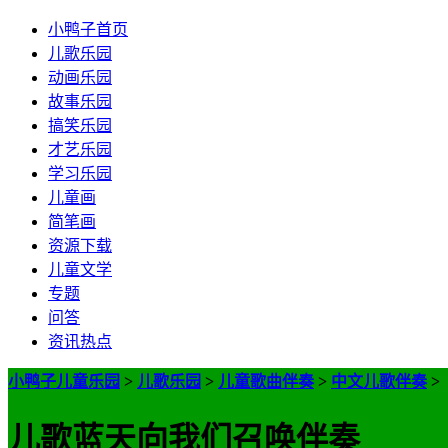
小鸭子首页
儿歌乐园
动画乐园
故事乐园
搞笑乐园
才艺乐园
学习乐园
儿童画
简笔画
资源下载
儿童文学
专题
问答
资讯热点
小鸭子儿童乐园
>
儿歌乐园
>
儿童歌曲伴奏
>
中文儿歌伴奏
>
儿歌蓝天向我们召唤伴奏