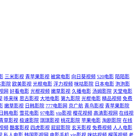
影
三米影视
青苹果影视
被窝电影
向日葵视频
520电影
陌陌影
本影院
欧美影视
光棍电影
浮力视频
咪咕影院
日本电影
泡泡影
影视网
好看电影
光棍视频
嫩草影视
久播电影
汤姆影院
天堂电影
视
哆来咪
思古影视
大地电影
第九影院
光棍电影
精品视频
免费
影
嫩草影视
日韩影院
777电影网
京广航
青鸟影视
青苹果影院
日韩电影
雪花电影
97电影
vip影视
樱花视频
高清影视网
在线视
青草影视
极速影院
琪琪影视
桃花影院
苹果电影
淘剧影院
在线
视频
酷客影视
四虎影视
屁屁影院
玄天影视
免费视频
人人电影
视
私人电影
韩国影视网
电影手机
vip影视
咪咕视频
榴莲视频
老