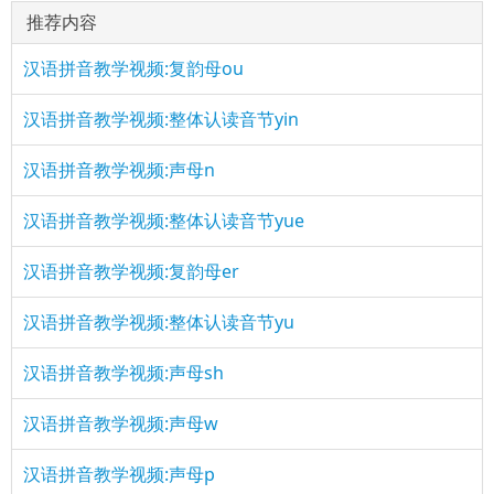
推荐内容
汉语拼音教学视频:复韵母ou
汉语拼音教学视频:整体认读音节yin
汉语拼音教学视频:声母n
汉语拼音教学视频:整体认读音节yue
汉语拼音教学视频:复韵母er
汉语拼音教学视频:整体认读音节yu
汉语拼音教学视频:声母sh
汉语拼音教学视频:声母w
汉语拼音教学视频:声母p