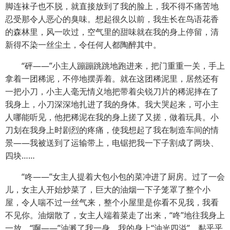
脚连袜子也不脱，就直接放到了我的脸上，我不得不痛苦地
忍受那令人恶心的臭味。想起很久以前，我生长在鸟语花香
的森林里，风一吹过，空气里的甜味就在我的身上停留，清
新得不染一丝尘土，令任何人都陶醉其中。
“砰——”小主人蹦蹦跳跳地跑进来，把门重重一关，手上
拿着一团稀泥，不停地摆弄着。就在这团稀泥里，居然还有
一把小刀，小主人毫无情义地把带着尖锐刀片的稀泥摔在了
我身上，小刀深深地扎进了我的身体。我大哭起来，可小主
人哪能听见，他把稀泥在我的身上搓了又搓，做着玩具。小
刀划在我身上时剧烈的疼痛，使我想起了我在制造车间的情
景——我被送到了运输带上，电锯把我一下子割成了两块、
四块……
“咚——”女主人提着大包小包的菜冲进了厨房。过了一会
儿，女主人开始炒菜了，巨大的油烟一下子笼罩了整个小
屋，令人喘不过一丝气来，整个小屋里是你看不见我，我看
不见你。油烟散了，女主人端着菜走了出来，“咚”地往我身上
一放，“啊——”油溅了我一身，我的身上“油光四溢”，黏乎乎