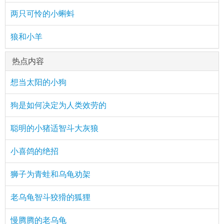
两只可怜的小蝌蚪
狼和小羊
热点内容
想当太阳的小狗
狗是如何决定为人类效劳的
聪明的小猪适智斗大灰狼
小喜鸽的绝招
狮子为青蛙和乌龟劝架
老乌龟智斗狡猾的狐狸
慢腾腾的老乌龟