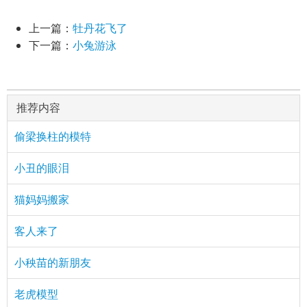
上一篇：
牡丹花飞了
下一篇：
小兔游泳
推荐内容
偷梁换柱的模特
小丑的眼泪
猫妈妈搬家
客人来了
小秧苗的新朋友
老虎模型