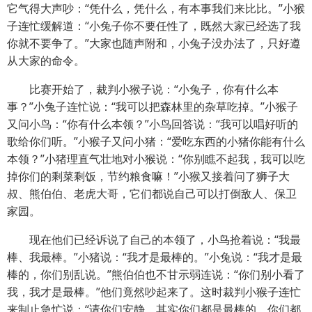
它气得大声吵：“凭什么，凭什么，有本事我们来比比。”小猴
子连忙缓解道：“小兔子你不要任性了，既然大家已经选了我
你就不要争了。”大家也随声附和，小兔子没办法了，只好遵
从大家的命令。
比赛开始了，裁判小猴子说：“小兔子，你有什么本
事？”小兔子连忙说：“我可以把森林里的杂草吃掉。”小猴子
又问小鸟：“你有什么本领？”小鸟回答说：“我可以唱好听的
歌给你们听。”小猴子又问小猪：“爱吃东西的小猪你能有什么
本领？”小猪理直气壮地对小猴说：“你别瞧不起我，我可以吃
掉你们的剩菜剩饭，节约粮食嘛！”小猴又接着问了狮子大
叔、熊伯伯、老虎大哥，它们都说自己可以打倒敌人、保卫
家园。
现在他们已经诉说了自己的本领了，小鸟抢着说：“我最
棒、我最棒。”小猪说：“我才是最棒的。”小兔说：“我才是最
棒的，你们别乱说。”熊伯伯也不甘示弱连说：“你们别小看了
我，我才是最棒。”他们竟然吵起来了。这时裁判小猴子连忙
来制止急忙说：“请你们安静，其实你们都是最棒的，你们都