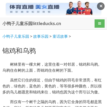
✕
小鸭子儿童乐园littleducks.cn
导航
小鸭子儿童乐园
>
故事乐园
>
童话故事
>
锦鸡和乌鸦
树林里有一棵大树，这里住着一对邻居，锦鸡和乌鸦。
乌鸦住在树的上面，而锦鸡住在树的下面。
虽然它们住的很近，但由于锦鸡的羽毛非常漂亮，有红
色的，绿色的，蓝色的，黄色的，等等很多种颜色，所以很
多的鸟儿都愿意和锦鸡来往，锦鸡也因为这个而引以为傲。
而仅有一个树干之隔的乌鸦，因为它全身的羽毛都是黑