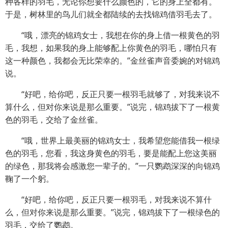
种各样的羽毛，无论你想要什么颜色的，它的身上全都有。
于是，树林里的鸟儿们就全都陆续的去找锦鸡借羽毛去了。
“哦，漂亮的锦鸡女士，我想在你的身上借一根黄色的羽
毛，我想，如果我的身上能够配上你黄色的羽毛，哪怕只有
这一种颜色，我都会无比荣幸的。”金丝雀声音委婉的对锦鸡
说。
“好吧，给你吧，反正只要一根羽毛就够了，对我来说不
算什么，但对你来说是那么重要。”说完，锦鸡拔下了一根黄
色的羽毛，交给了金丝雀。
“哦，世界上最美丽的锦鸡女士，我希望您能借我一根绿
色的羽毛，您看，我这身黄色的羽毛，要是能配上您这美丽
的绿色，那我将会感激您一辈子的。”一只鹦鹉深深的向锦鸡
鞠了一个躬。
“好吧，给你吧，反正只要一根羽毛，对我来说不算什
么，但对你来说是那么重要。”说完，锦鸡拔下了一根绿色的
羽毛，交给了鹦鹉。