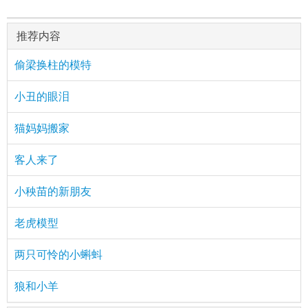
推荐内容
偷梁换柱的模特
小丑的眼泪
猫妈妈搬家
客人来了
小秧苗的新朋友
老虎模型
两只可怜的小蝌蚪
狼和小羊