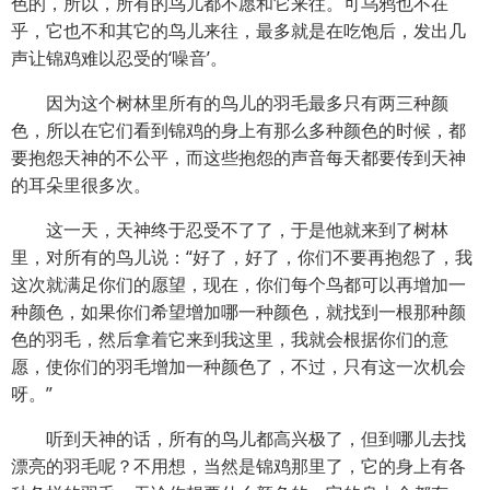
色的，所以，所有的鸟儿都不愿和它来往。可乌鸦也不在
乎，它也不和其它的鸟儿来往，最多就是在吃饱后，发出几
声让锦鸡难以忍受的‘噪音’。
因为这个树林里所有的鸟儿的羽毛最多只有两三种颜
色，所以在它们看到锦鸡的身上有那么多种颜色的时候，都
要抱怨天神的不公平，而这些抱怨的声音每天都要传到天神
的耳朵里很多次。
这一天，天神终于忍受不了了，于是他就来到了树林
里，对所有的鸟儿说：“好了，好了，你们不要再抱怨了，我
这次就满足你们的愿望，现在，你们每个鸟都可以再增加一
种颜色，如果你们希望增加哪一种颜色，就找到一根那种颜
色的羽毛，然后拿着它来到我这里，我就会根据你们的意
愿，使你们的羽毛增加一种颜色了，不过，只有这一次机会
呀。”
听到天神的话，所有的鸟儿都高兴极了，但到哪儿去找
漂亮的羽毛呢？不用想，当然是锦鸡那里了，它的身上有各