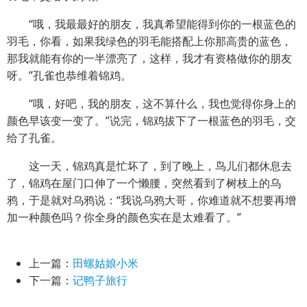
“哦，我最最好的朋友，我真希望能得到你的一根蓝色的
羽毛，你看，如果我绿色的羽毛能搭配上你那高贵的蓝色，
那我就能有你的一半漂亮了，这样，我才有资格做你的朋友
呀。”孔雀也恭维着锦鸡。
“哦，好吧，我的朋友，这不算什么，我也觉得你身上的
颜色早该变一变了。”说完，锦鸡拔下了一根蓝色的羽毛，交
给了孔雀。
这一天，锦鸡真是忙坏了，到了晚上，鸟儿们都休息去
了，锦鸡在屋门口伸了一个懒腰，突然看到了树枝上的乌
鸦，于是就对乌鸦说：“我说乌鸦大哥，你难道就不想要再增
加一种颜色吗？你全身的颜色实在是太难看了。”
上一篇：
田螺姑娘小米
下一篇：
记鸭子旅行