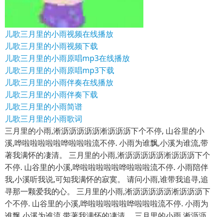
儿歌三月里的小雨视频在线播放
儿歌三月里的小雨视频下载
儿歌三月里的小雨原唱mp3在线播放
儿歌三月里的小雨原唱mp3下载
儿歌三月里的小雨伴奏在线播放
儿歌三月里的小雨伴奏下载
儿歌三月里的小雨简谱
儿歌三月里的小雨歌词
三月里的小雨,淅沥沥沥沥沥淅沥沥沥下个不停, 山谷里的小
溪,哗啦啦啦啦啦哗啦啦啦流不停. 小雨为谁飘,小溪为谁流,带
著我满怀的凄清。 三月里的小雨,淅沥沥沥沥沥淅沥沥沥下个
不停. 山谷里的小溪,哗啦啦啦啦啦哗啦啦啦流不停. 小雨陪伴
我,小溪听我说,可知我满怀的寂寞。 请问小雨,谁带我追寻,追
寻那一颗爱我的心。 三月里的小雨,淅沥沥沥沥沥淅沥沥沥下
个不停. 山谷里的小溪,哗啦啦啦啦啦哗啦啦啦流不停. 小雨为
谁飘,小溪为谁流,带著我满怀的凄清。 三月里的小雨,淅沥沥