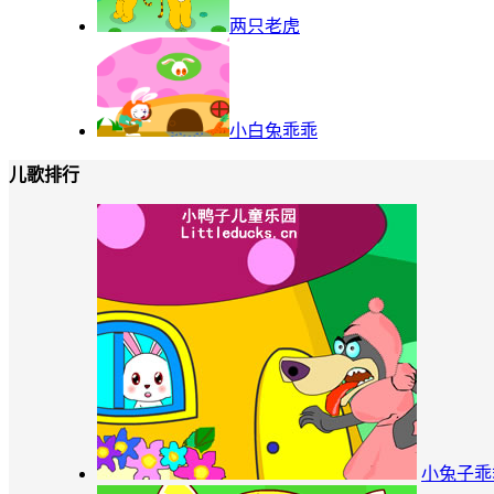
两只老虎
小白兔乖乖
儿歌排行
小兔子乖