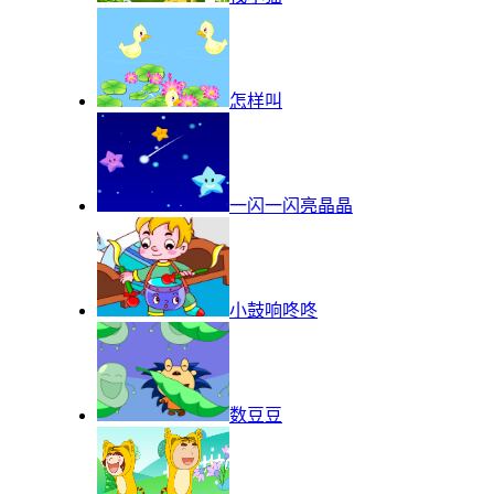
怎样叫
一闪一闪亮晶晶
小鼓响咚咚
数豆豆