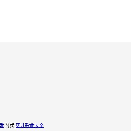
乖
分类:
婴儿歌曲大全