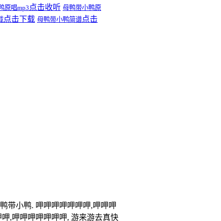
点击收听
鸭原唱mp3
母鸭带小鸭原
点击下载
点击
载
母鸭带小鸭简谱
鸭带小鸭. 呷呷呷呷呷呷呷,呷呷呷
呷呷,呷呷呷呷呷呷呷, 游来游去真快