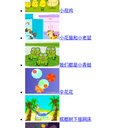
小母鸡
小花猫和小老鼠
我们都是小青蛙
伞花花
槟榔树下摇网床