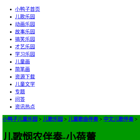
小鸭子首页
儿歌乐园
动画乐园
故事乐园
搞笑乐园
才艺乐园
学习乐园
儿童画
简笔画
资源下载
儿童文学
专题
问答
资讯热点
小鸭子儿童乐园
>
儿歌乐园
>
儿童歌曲伴奏
>
中文儿歌伴奏
>
儿歌悯农伴奏-小蓓蕾