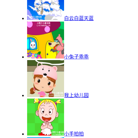
白云白蓝天蓝
小兔子乖乖
我上幼儿园
小手拍拍