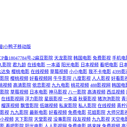
接
|
小鸭子移动版
CP备18047784号-2
扁豆影院
天龙影院
韩国电影
免费影视
手机电
久影院
君九龄
在线电影
一本道
阳光电影
日本视频
看吧电影
日
达达兔
樱桃电影
在线视频
草莓视频
小小电影
我不卡电影
4399
影院
樱桃视频
好看视频网
牛牛影院
八度影视
人人影视
好看影
桃视频
高清影院
依恋影视
九九电影
桃花视频
488影视网
韩国电
影院
草莓视频
日本电影
神马影视
八一影院
高清视频
西瓜视频
在线影视网
浮力影院
星辰影视
一本道
秋葵影视
猪泡泡影院
青
榴莲视频
飘雪影院
低端视频
私家影院
私人影院
在线视频
青柠
影视
九九影院
最新电影
好看视频
免费电影
花姐影院
大师兄影
小视频
天下影院
天堂影视
没事影院
段友视频
九九影视
天空电
影
看吧影院
阳光电影
人人影视网
免费电影
哆来咪
免费视频
高