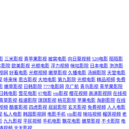
影
三米影视
青苹果影视
被窝电影
向日葵视频
520电影
陌陌影
本影院
欧美影视
光棍电影
浮力视频
咪咕影院
日本电影
泡泡影
影视网
好看电影
光棍视频
嫩草影视
久播电影
汤姆影院
天堂电影
视
哆来咪
思古影视
大地电影
第九影院
光棍电影
精品视频
免费
影
嫩草影视
日韩影院
777电影网
京广航
青鸟影视
青苹果影院
日韩电影
雪花电影
97电影
vip影视
樱花视频
高清影视网
在线视
青草影视
极速影院
琪琪影视
桃花影院
苹果电影
淘剧影院
在线
视频
酷客影视
四虎影视
屁屁影院
玄天影视
免费视频
人人电影
视
私人电影
韩国影视网
电影手机
vip影视
咪咕视频
榴莲视频
老
影
九九影视
平民视频
手机电影
飘花电影
嫩草影视
不卡影院
电
清视频
天天影视