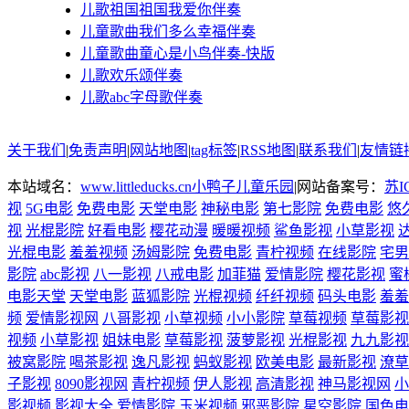
儿歌祖国祖国我爱你伴奏
儿童歌曲我们多么幸福伴奏
儿童歌曲童心是小鸟伴奏-快版
儿歌欢乐颂伴奏
儿歌abc字母歌伴奏
关于我们
|
免责声明
|
网站地图
|
tag标签
|
RSS地图
|
联系我们
|
友情链
本站域名：
www.littleducks.cn
小鸭子儿童乐园
|网站备案号：
苏I
视
5G电影
免费电影
天堂电影
神秘电影
第七影院
免费电影
悠
视
光棍影院
好看电影
樱花动漫
暖暖视频
鲨鱼影视
小草影视
光棍电影
羞羞视频
汤姆影院
免费电影
青柠视频
在线影院
宅男
影院
abc影视
八一影视
八戒电影
加菲猫
爱情影院
樱花影视
蜜
电影天堂
天堂电影
蓝狐影院
光棍视频
纤纤视频
码头电影
羞羞
频
爱情影视网
八哥影视
小草视频
小小影院
草莓视频
草莓影视
视频
小草影视
姐妹电影
草莓影视
菠萝影视
光棍影视
九九影视
被窝影院
喝茶影视
逸凡影视
蚂蚁影视
欧美电影
最新影视
潦草
子影视
8090影视网
青柠视频
伊人影视
高清影视
神马影视网
小
影视频
影视大全
爱情影院
玉米视频
邪恶影院
星空影院
国色电