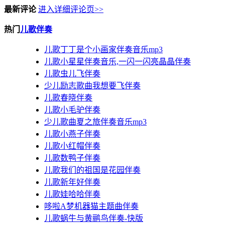
最新评论
进入详细评论页>>
热门
儿歌伴奏
儿歌丁丁是个小画家伴奏音乐mp3
儿歌小星星伴奏音乐,一闪一闪亮晶晶伴奏
儿歌虫儿飞伴奏
少儿励志歌曲我想要飞伴奏
儿歌春晓伴奏
儿歌小毛驴伴奏
少儿歌曲夏之旅伴奏音乐mp3
儿歌小燕子伴奏
儿歌小红帽伴奏
儿歌数鸭子伴奏
儿歌我们的祖国是花园伴奏
儿歌新年好伴奏
儿歌娃哈哈伴奏
哆啦A梦机器猫主题曲伴奏
儿歌蜗牛与黄鹂鸟伴奏-快版