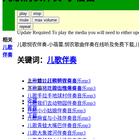
play
stop
mute
max volume
repeat
Update Required
To play the media you will need to either up
相关
儿歌悯农伴奏-小蓓蕾,悯农歌曲伴奏在线听及免费下载,儿歌悯
儿歌
伴奏
关键词：
儿歌伴奏
上一篇：
儿歌娃娃赶鸭鸭伴奏音乐mp3
儿歌悯农伴奏
下一篇：
儿歌小猪吃得饱饱伴奏音乐mp3
儿歌山楂果伴奏
儿歌手拉手地球村伴奏音乐mp3
收藏
儿歌我们去动物园伴奏音乐mp3
推荐
儿歌小小姑娘伴奏音乐mp3
下载
儿歌麻雀与小孩伴奏音乐mp3
儿歌青蛙大嘴巴伴奏音乐mp3
儿歌大象拔河伴奏音乐mp3