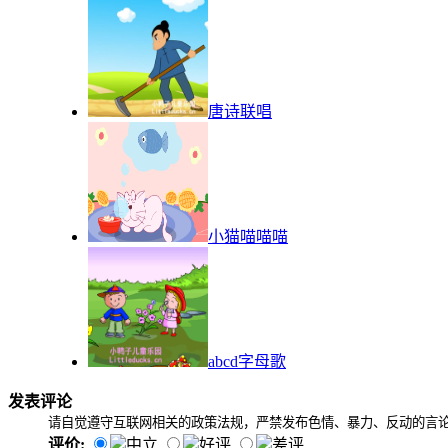
唐诗联唱
小猫喵喵喵
abcd字母歌
发表评论
请自觉遵守互联网相关的政策法规，严禁发布色情、暴力、反动的言
评价:
中立
好评
差评