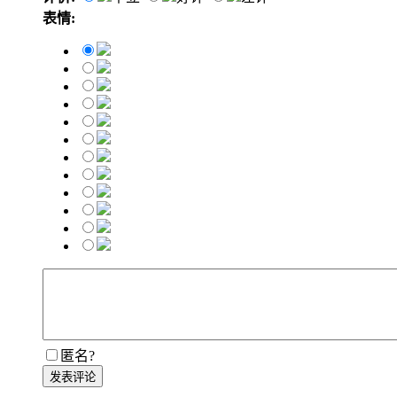
表情:
匿名?
发表评论