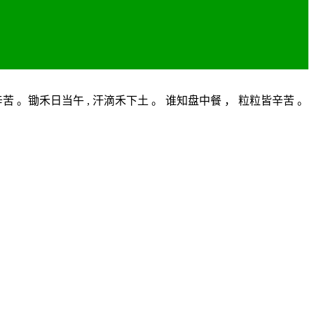
 。锄禾日当午 , 汗滴禾下土 。 谁知盘中餐 ， 粒粒皆辛苦 。