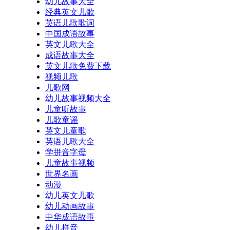
幼儿故事大全
经典英文儿歌
英语儿歌歌词
中国成语故事
英文儿歌大全
成语故事大全
英文儿歌免费下载
视频儿歌
儿歌网
幼儿故事视频大全
儿童听故事
儿歌童谣
英文儿童歌
英语儿歌大全
学拼音字母
儿童故事视频
世界名画
动漫
幼儿英文儿歌
幼儿动画故事
中华成语故事
幼儿拼音