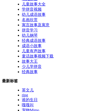
儿童故事大全
学拼音视频
幼儿成语故事
名画欣赏
寓言故事及寓意
拼音学习
幼儿钢琴
经典成语故事
成语小故事
儿童有声故事
童话故事视频下载
故事大王
少儿学拼音
经典故事
最新标签
英文儿
ring
谁的生日
嘎嘎叫
宠物Mimo