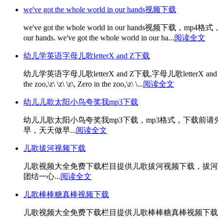
we've got the whole world in our hands视频下载
we've got the whole world in our hands视频下载，mp4格式，下载前
our hands. we've got the whole world in our ha...
阅读全文
幼儿学英语字母儿歌letterX and Z下载
幼儿学英语字母儿歌letterX and Z下载,字母儿歌letterX and Z歌词： Foxes i
the zoo,\z\ \z\ \z\, Zero in the zoo,\z\ \...
阅读全文
幼儿儿歌太阳小鸟夸奖我mp3下载
幼儿儿歌太阳小鸟夸奖我mp3下载，mp3格式，下载前
早，天天做早...
阅读全文
儿歌拔河视频下载
儿歌视频大全免费下载栏目提供儿歌拔河视频下载，拔河
团结一心...
阅读全文
儿歌棒棒糖真棒视频下载
儿歌视频大全免费下载栏目提供儿歌棒棒糖真棒视频下载