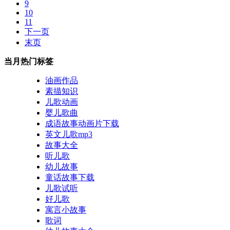
9
10
11
下一页
末页
当月热门标签
油画作品
素描知识
儿歌动画
婴儿歌曲
成语故事动画片下载
英文儿歌mp3
故事大全
听儿歌
幼儿故事
童话故事下载
儿歌试听
好儿歌
寓言小故事
歌词