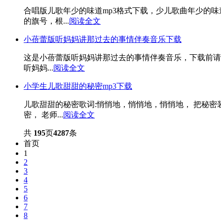
合唱版儿歌年少的味道mp3格式下载，少儿歌曲年少的味
的旗号，根...
阅读全文
小蓓蕾版听妈妈讲那过去的事情伴奏音乐下载
这是小蓓蕾版听妈妈讲那过去的事情伴奏音乐，下载前请试
听妈妈...
阅读全文
小学生儿歌甜甜的秘密mp3下载
儿歌甜甜的秘密歌词:悄悄地，悄悄地，悄悄地， 把秘密
密， 老师...
阅读全文
共
195
页
4287
条
首页
1
2
3
4
5
6
7
8