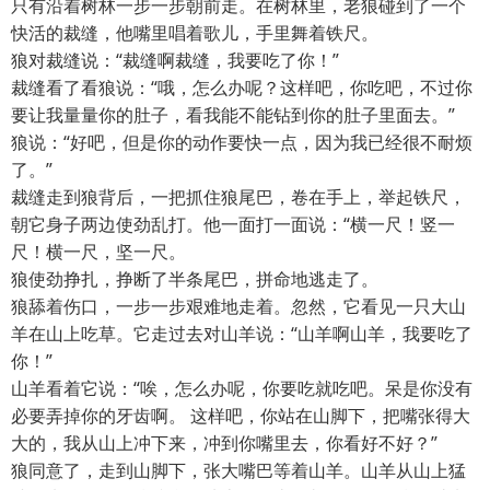
只有沿着树林一步一步朝前走。在树林里，老狼碰到了一个
快活的裁缝，他嘴里唱着歌儿，手里舞着铁尺。
狼对裁缝说：“裁缝啊裁缝，我要吃了你！”
裁缝看了看狼说：“哦，怎么办呢？这样吧，你吃吧，不过你
要让我量量你的肚子，看我能不能钻到你的肚子里面去。”
狼说：“好吧，但是你的动作要快一点，因为我已经很不耐烦
了。”
裁缝走到狼背后，一把抓住狼尾巴，卷在手上，举起铁尺，
朝它身子两边使劲乱打。他一面打一面说：“横一尺！竖一
尺！横一尺，坚一尺。
狼使劲挣扎，挣断了半条尾巴，拼命地逃走了。
狼舔着伤口，一步一步艰难地走着。忽然，它看见一只大山
羊在山上吃草。它走过去对山羊说：“山羊啊山羊，我要吃了
你！”
山羊看着它说：“唉，怎么办呢，你要吃就吃吧。呆是你没有
必要弄掉你的牙齿啊。 这样吧，你站在山脚下，把嘴张得大
大的，我从山上冲下来，冲到你嘴里去，你看好不好？”
狼同意了，走到山脚下，张大嘴巴等着山羊。山羊从山上猛