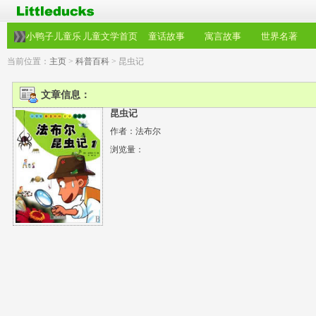
小鸭子儿童乐
儿童文学首页
童话故事
寓言故事
世界名著
园
当前位置：
主页
>
科普百科
> 昆虫记
文章信息：
昆虫记
作者：法布尔
浏览量：